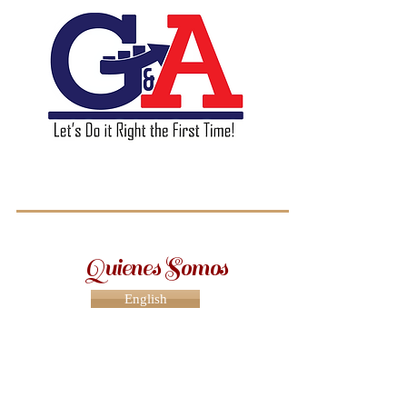
GA & Associates L.L.C.
Quienes Somos
English