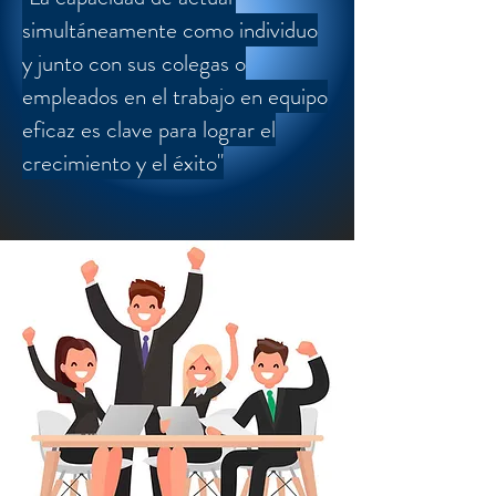
simultáneamente como individuo
y junto con sus colegas o
empleados en el trabajo en equipo
eficaz es clave para lograr el
crecimiento y el éxito"