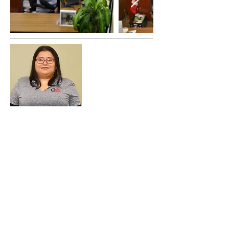
Cynthia Espejo
Certificada en Preparación de Impuestos
Me llamo Cynthia Espejo Valencia, soy una
preparadora de impuestos certificada. He
estado preparando impuestos durante
cuatro años. Mi experiencia laboral ha sido
en una oficina con tareas de contabilidad.
Vivo en Long Beach WA, con mi marido,